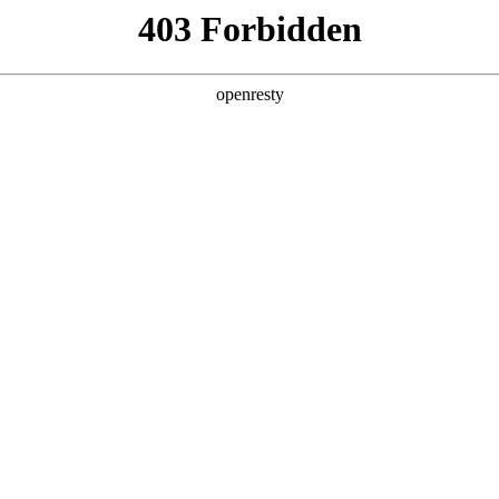
企业业务
个人业务
了解我们
投资者
公共服务
>
智慧能源管理系统方案
合能源管理系统，支持工业、园区、楼宇、公共设施等多种用能
EN
Global